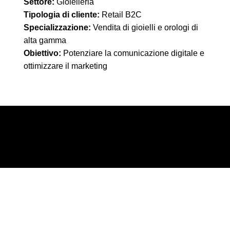
Settore:
Gioielleria
Tipologia di cliente:
Retail B2C
Specializzazione:
Vendita di gioielli e orologi di
alta gamma
Obiettivo:
Potenziare la comunicazione digitale e
ottimizzare il marketing
Consulenza Marketing Continuativa
Per Gioielleria Dalla Riva abbiamo sviluppato una
consulenza continuativa basata su un
affiancamento strategico costante, con l’obiettivo
di ottimizzare contenuti, campagne e
comunicazione online.